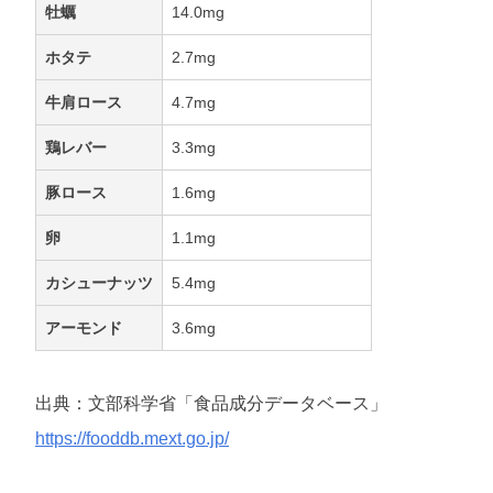
牡蠣
14.0mg
ホタテ
2.7mg
牛肩ロース
4.7mg
鶏レバー
3.3mg
豚ロース
1.6mg
卵
1.1mg
カシューナッツ
5.4mg
アーモンド
3.6mg
出典：文部科学省「食品成分データベース」
https://fooddb.mext.go.jp/