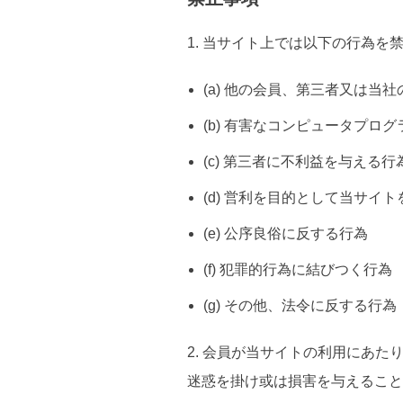
1. 当サイト上では以下の行為を
(a) 他の会員、第三者又は
(b) 有害なコンピュータプロ
(c) 第三者に不利益を与える行
(d) 営利を目的として当サイ
(e) 公序良俗に反する行為
(f) 犯罪的行為に結びつく行為
(g) その他、法令に反する行為
2. 会員が当サイトの利用にあ
迷惑を掛け或は損害を与えること