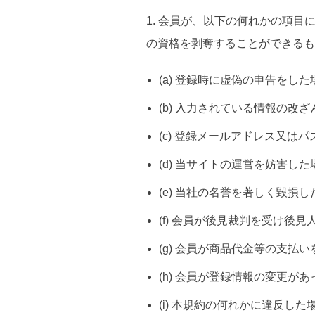
1. 会員が、以下の何れかの項
の資格を剥奪することができるも
(a) 登録時に虚偽の申告をした
(b) 入力されている情報の改
(c) 登録メールアドレス又は
(d) 当サイトの運営を妨害した
(e) 当社の名誉を著しく毀損し
(f) 会員が後見裁判を受け後
(g) 会員が商品代金等の支払
(h) 会員が登録情報の変更
(i) 本規約の何れかに違反した